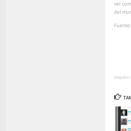
ver como
del mun
Fuente
Etiquetas:
TAM