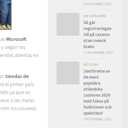
23 DICIEMBRE, 2025
SIN CATEGORÍA
Så går
registreringen
till på casinon
sas
Microsoft
utan svensk
licens
 y según los
17 NOVIEMBRE, 2025
tiendas abiertas en
NOTICIAS
Jämförelse av
las
tiendas de
de mest
populära
á el primer país
utländska
tido ya que es
casinona 2026
pese a las malas
med fokus på
funktioner och
ntre los usuarios
spelutbud
9 NOVIEMBRE, 2025