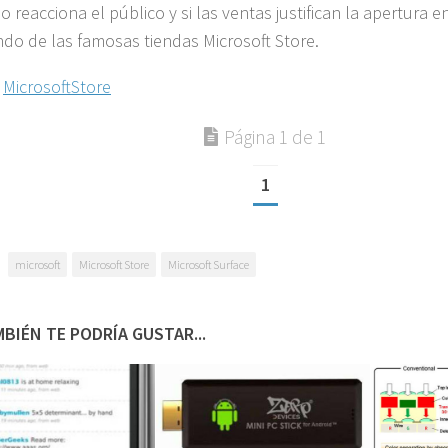
 reacciona el público y si las ventas justifican la apertura e
do de las famosas tiendas Microsoft Store.
:
MicrosoftStore
Página 1 de 1
1
microsoft
Microsoft Store
Microsoft Surface
BIÉN TE PODRÍA GUSTAR...