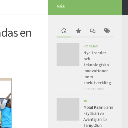
MÁS
ndas en
NOTICIAS
Nya trender
och
teknologiska
innovationer
inom
spelutveckling
5 ENERO, 2026
10
Mobil Kazinoların
Faydaları və
Avantajları İlə
Tanış Olun