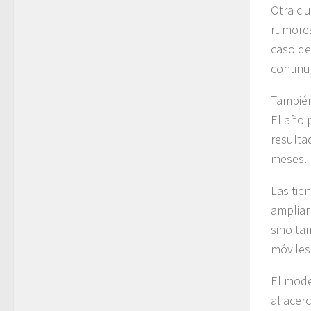
Otra ci
rumores
caso de
continu
También
El año 
resulta
meses.
Las tie
ampliar
sino ta
móviles
El mod
al acer