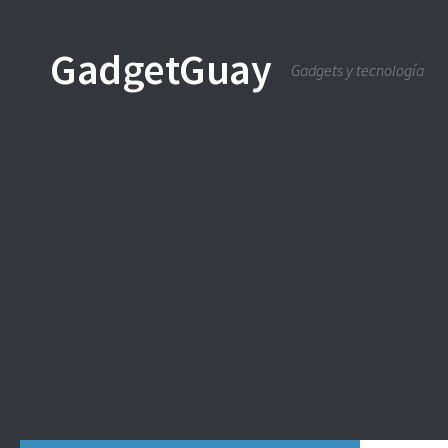
Saltar al contenido
GadgetGuay
Gadgets y tecnología