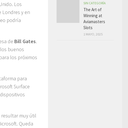
SIN CATEGORÍA
Unido. Los
The Art of
e Londres y en
Winning at
peo podría
Aviamasters
Slots
1 MAYO, 2025
resa de
Bill Gates
.
y los buenos
para los próximos
ataforma para
crosoft Surface
dispositivos
 resultar muy útil
Microsoft. Queda