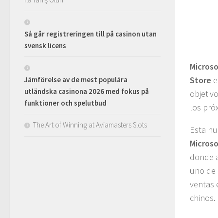
Så går registreringen till på casinon utan
svensk licens
Microso
Store
e
Jämförelse av de mest populära
utländska casinona 2026 med fokus på
objetivo
funktioner och spelutbud
los pró
The Art of Winning at Aviamasters Slots
Esta nu
Microso
donde a
uno de 
ventas 
chinos.