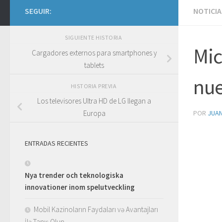
SEGUIR:
NOTICIA
SIGUIENTE HISTORIA
Mic
Cargadores externos para smartphones y
tablets
nue
HISTORIA PREVIA
Los televisores Ultra HD de LG llegan a
POR
JUA
Europa
ENTRADAS RECIENTES
Nya trender och teknologiska
innovationer inom spelutveckling
Mobil Kazinoların Faydaları və Avantajları
İlə Tanış Olun