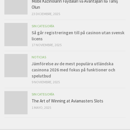
Mobil Kazinoların Faydaları və Avantajları İlə Tanış
Olun
23 DICIEMBRE, 2025
SIN CATEGORÍA
Så går registreringen till på casinon utan svensk
licens
17 NOVIEMBRE, 2025
NOTICIAS
Jämförelse av de mest populära utländska
casinona 2026 med fokus på funktioner och
spelutbud
9 NOVIEMBRE, 2025
SIN CATEGORÍA
The Art of Winning at Aviamasters Slots
1 MAYO, 2025