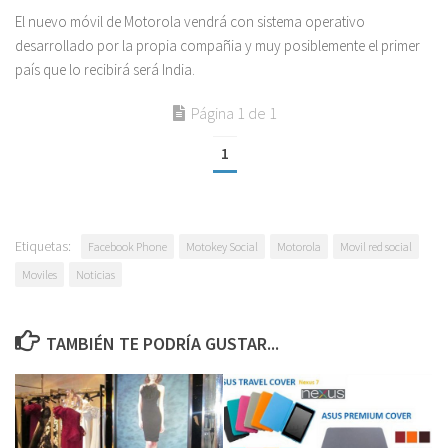
El nuevo móvil de Motorola vendrá con sistema operativo
desarrollado por la propia compañia y muy posiblemente el primer
país que lo recibirá será India.
Página 1 de 1
1
Etiquetas:
Facebook Phone
Motokey Social
Motorola
Movil red social
Moviles
Noticias
TAMBIÉN TE PODRÍA GUSTAR...