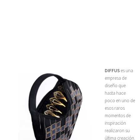
DIFFUS
es una
empresa de
diseño que
hasta hace
poco en uno de
esos raros
momentos de
inspiración
realizaron su
última creación.