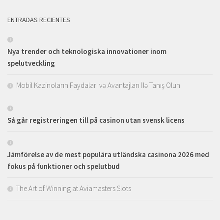
ENTRADAS RECIENTES
Nya trender och teknologiska innovationer inom
spelutveckling
Mobil Kazinoların Faydaları və Avantajları İlə Tanış Olun
Så går registreringen till på casinon utan svensk licens
Jämförelse av de mest populära utländska casinona 2026 med
fokus på funktioner och spelutbud
The Art of Winning at Aviamasters Slots