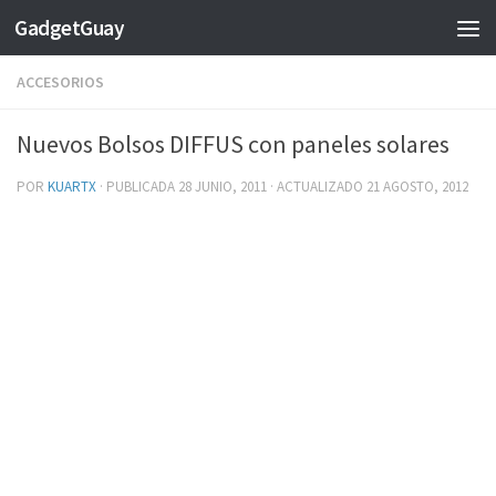
GadgetGuay
Saltar al contenido
ACCESORIOS
Nuevos Bolsos DIFFUS con paneles solares
POR
KUARTX
· PUBLICADA
28 JUNIO, 2011
· ACTUALIZADO
21 AGOSTO, 2012