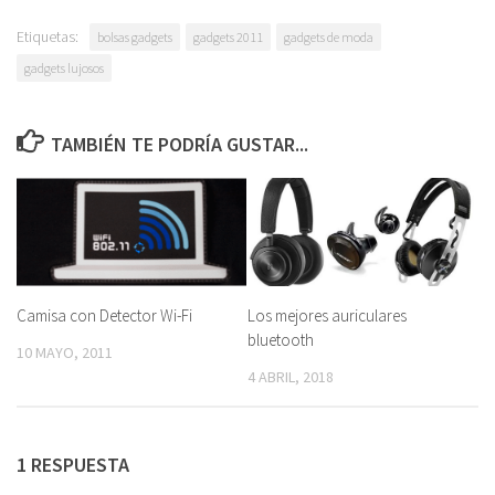
Etiquetas:
bolsas gadgets
gadgets 2011
gadgets de moda
gadgets lujosos
TAMBIÉN TE PODRÍA GUSTAR...
Camisa con Detector Wi-Fi
Los mejores auriculares
bluetooth
10 MAYO, 2011
4 ABRIL, 2018
1 RESPUESTA