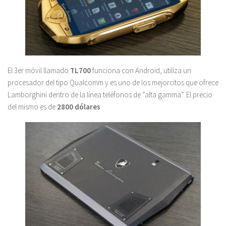
El 3er móvil llamado
TL700
funciona con Android, utiliza un
procesador del tipo Qualcomm y es uno de los mejorcitos que ofrece
Lamborghini dentro de la línea teléfonos de “alta gamma”. El precio
del mismo es de
2800 dólares