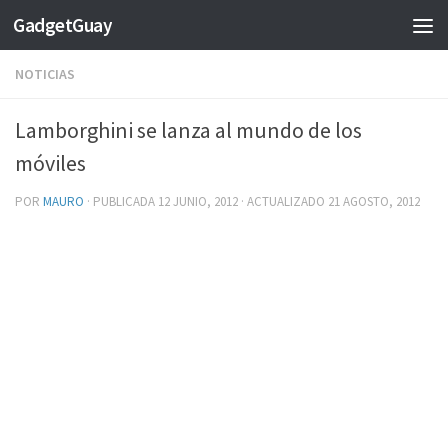
GadgetGuay
Saltar al contenido
NOTICIAS
Lamborghini se lanza al mundo de los
móviles
POR
MAURO
· PUBLICADA
12 JUNIO, 2012
· ACTUALIZADO
21 AGOSTO, 2012