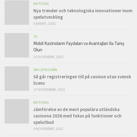
NOTICIAS
Nya trender och teknologiska innovationer inom
spelutveckling
5 ENERO, 2026
10
Mobil Kazinoların Faydaları və Avantajları İlə Tanış
Olun
23 DICIEMBRE, 2025
SIN CATEGORÍA
Så går registreringen till på casinon utan svensk
licens
17 NOVIEMBRE, 2025
NOTICIAS
Jämförelse av de mest populära utländska
casinona 2026 med fokus på funktioner och
spelutbud
9 NOVIEMBRE, 2025