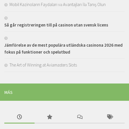
Mobil Kazinoların Faydaları və Avantajları İlə Tanış Olun
Så går registreringen till på casinon utan svensk licens
Jämförelse av de mest populära utländska casinona 2026 med
fokus på funktioner och spelutbud
The Art of Winning at Aviamasters Slots
MÁS