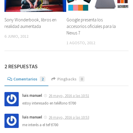
Sony Wonderbook, libros en
Google presenta los
realidad aumentada
accesorios oficiales para la
Nexus 7
6 JUNIO, 2012
1 AGOSTO, 2012
2 RESPUESTAS
Comentarios
2
Pingbacks
0
luis manuel
26 mayo, 2016 a las 10:51
estoy interesado en teléfono tl700
luis manuel
26 mayo, 2016 a las 10:53
me interés a el tef tl700