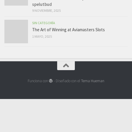
spelutbud
9 NOVIEMBRE, 2025
SIN CATEGORÍA
The Art of Winning at Aviamasters Slots
1 MAYO, 2025
Funciona con
- Diseñado con el
Tema Hueman