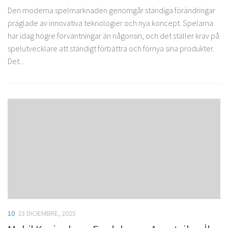
Den moderna spelmarknaden genomgår ständiga förändringar
präglade av innovativa teknologier och nya koncept. Spelarna
har idag högre förväntningar än någonsin, och det ställer krav på
spelutvecklare att ständigt förbättra och förnya sina produkter.
Det...
10
23 DICIEMBRE, 2025