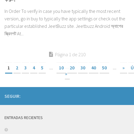
In Order To verify in case you have typically the most recent
version, go in buy to typically the app settings or check out the
particular established JeetBuzz site. Jeetbuzz Android অ্যাপের
স্ক্রিনশট At...
Página 1 de 210
1
2
3
4
5
...
10
20
30
40
50
...
»
Ú
»
SEGUIR:
ENTRADAS RECIENTES