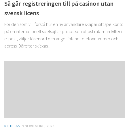
Så går registreringen till på casinon utan
svensk licens
För den som vill förstå hur en ny användare skapar sitt spelkonto
på en internationell spelsajt är processen oftast rak: man fyller i
e-post, väljer lösenord och anger ibland telefonnummer och
adress. Därefter skickas...
NOTICIAS
9 NOVIEMBRE, 2025