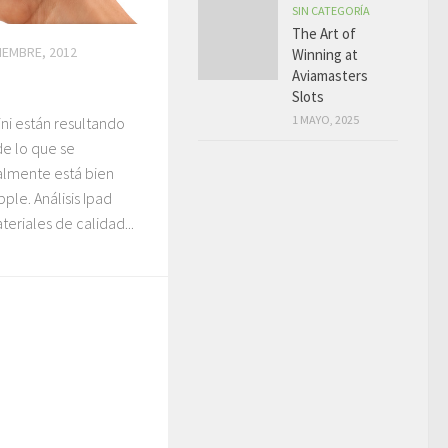
SIN CATEGORÍA
The Art of
IEMBRE, 2012
Winning at
Aviamasters
Slots
1 MAYO, 2025
ni están resultando
e lo que se
almente está bien
ple. Análisis Ipad
eriales de calidad...