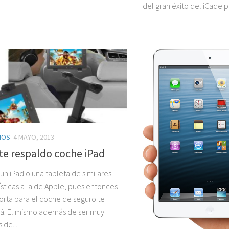
del gran éxito del iCade pa
IOS
4 MAYO, 2013
te respaldo coche iPad
 un iPad o una tableta de similares
ísticas a la de Apple, pues entonces
orta para el coche de seguro te
rá. El mismo además de ser muy
 de...