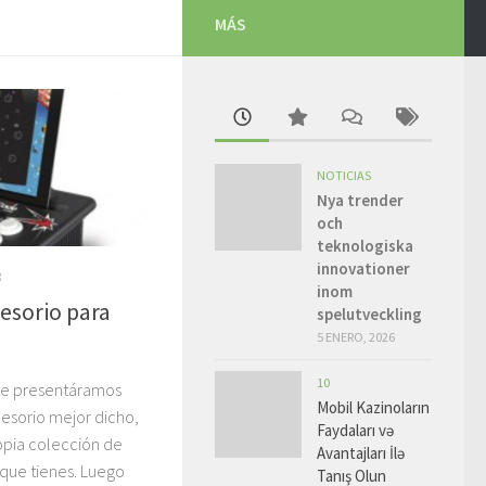
MÁS
NOTICIAS
Nya trender
och
teknologiska
innovationer
3
inom
esorio para
spelutveckling
5 ENERO, 2026
10
te presentáramos
Mobil Kazinoların
cesorio mejor dicho,
Faydaları və
opia colección de
Avantajları İlə
 que tienes. Luego
Tanış Olun