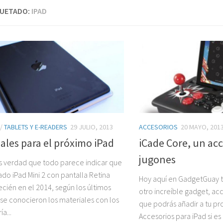
QUETADO:
IPAD
/
TABLETS Y E-READERS
29 JULIO, 2013
ACCESORIOS
20 MAYO, 201
ales para el próximo iPad
iCade Core, un acc
jugones
es verdad que todo parece indicar que
ado iPad Mini 2 con pantalla Retina
Hoy aquí en GadgetGuay 
ecién en el 2014, según los últimos
otro increíble gadget, ac
se conocieron los materiales con los
que podrás añadir a tu pr
a...
Accesorios para iPad si es