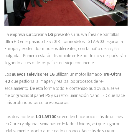
La empresa surcoreana
LG
presentó su nueva línea de pantallas
Ultra HD en el pasado CES 2013. Los modelos LG LA9700 llegaron a
Europa y existen dos modelos diferentes, con tamaño de 55 y 65
pulgadas. Primero estarán disponible en Reino Unido y después irán
llegando al resto de los países del viejo continente.
Los
nuevos televisores LG
utilizan un motor llamado
Tru-Ultra
HD
que gestiona la imagen y realiza los procesos de re-
escalamiento. De esta forma todo el contenido audiovisual se ve
mejor gracias al panel IPS y su retroiluminación Nano LED que hace
más profundos los colores oscuros.
Los dos modelos
LG LA9700
se venden hace poco más de un mes
en Corea y algunas semanas en Estados Unidos, así que llegaron
relativamente pronto al mercado europeo. Además de su gran