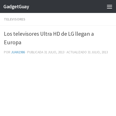
GadgetGuay
Saltar al contenido
TELEVISORES
Los televisores Ultra HD de LG llegan a
Europa
POR
JUAN1986
· PUBLICADA
31 JULIO, 2013
· ACTUALIZADO
31 JULIO, 2013