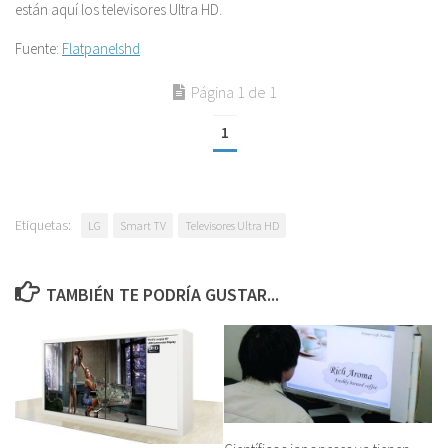
están aquí los televisores Ultra HD.
Fuente:
Flatpanelshd
Página 1 de 1
1
Etiquetas:
LG
Smart TV
Televisores Ultra HD
TAMBIÉN TE PODRÍA GUSTAR...