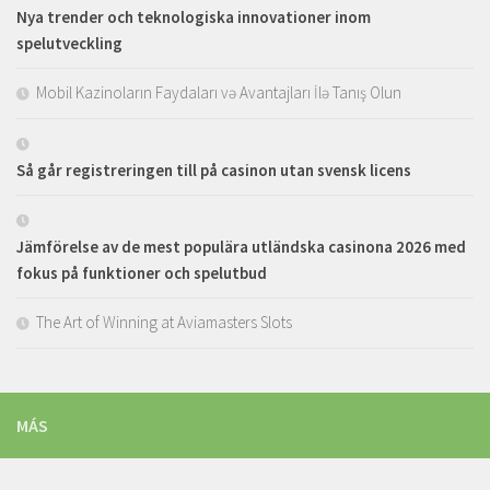
Nya trender och teknologiska innovationer inom
spelutveckling
Mobil Kazinoların Faydaları və Avantajları İlə Tanış Olun
Så går registreringen till på casinon utan svensk licens
Jämförelse av de mest populära utländska casinona 2026 med
fokus på funktioner och spelutbud
The Art of Winning at Aviamasters Slots
MÁS