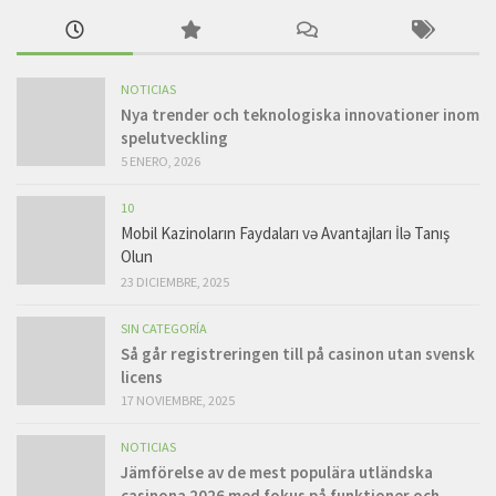
NOTICIAS
Nya trender och teknologiska innovationer inom
spelutveckling
5 ENERO, 2026
10
Mobil Kazinoların Faydaları və Avantajları İlə Tanış
Olun
23 DICIEMBRE, 2025
SIN CATEGORÍA
Så går registreringen till på casinon utan svensk
licens
17 NOVIEMBRE, 2025
NOTICIAS
Jämförelse av de mest populära utländska
casinona 2026 med fokus på funktioner och