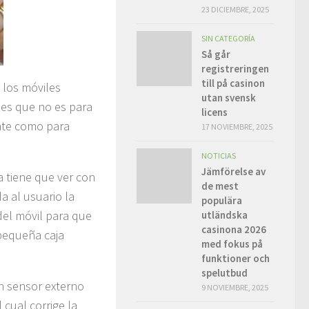
23 DICIEMBRE, 2025
SIN CATEGORÍA
Så går
registreringen
till på casinon
 los móviles
utan svensk
a es que no es para
licens
ente como para
17 NOVIEMBRE, 2025
NOTICIAS
Jämförelse av
 tiene que ver con
de mest
a al usuario la
populära
del móvil para que
utländska
casinona 2026
 pequeña caja
med fokus på
funktioner och
spelutbud
un sensor externo
9 NOVIEMBRE, 2025
 cual corrige la