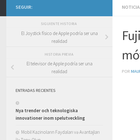
SEGUIR:
NOTICIA
SIGUIENTE HISTORIA
Fuj
El Joystick físico de Apple podría ser una
realidad
móv
HISTORIA PREVIA
El televisor de Apple podría ser una
POR
MAU
realidad
ENTRADAS RECIENTES
Nya trender och teknologiska
innovationer inom spelutveckling
Mobil Kazinoların Faydaları və Avantajları
İlə Tanış Olun