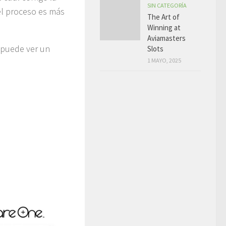
SIN CATEGORÍA
el proceso es más
The Art of
Winning at
Aviamasters
 puede ver un
Slots
1 MAYO, 2025