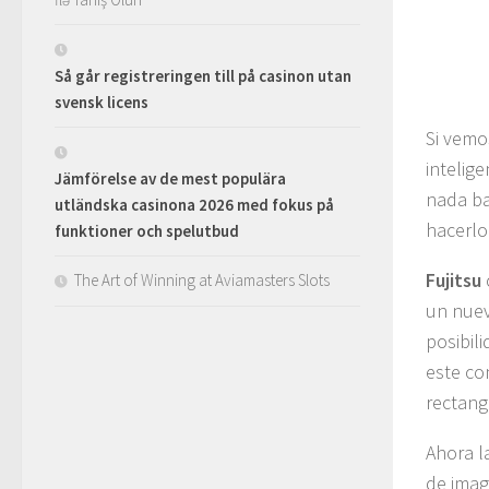
Så går registreringen till på casinon utan
svensk licens
Si vemo
intelig
Jämförelse av de mest populära
nada ba
utländska casinona 2026 med fokus på
hacerlo
funktioner och spelutbud
Fujitsu
The Art of Winning at Aviamasters Slots
un nuev
posibil
este co
rectang
Ahora l
de imag