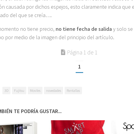
ión causada por dichos espejos, esto claramente indica que 
ado del que se creía….
momento no tiene precio,
no tiene fecha de salida
y solo se
po por medio de la imagen del principio del artículo.
Página 1 de 1
1
3D
Fujitsu
Moviles
novedades
Pantallas
BIÉN TE PODRÍA GUSTAR...