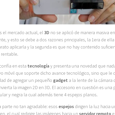
s el mercado actual, el
3D
no se aplicó de manera masiva en
ente, y esto se debe a dos razones principales, la 1era de ell
rato aplicarla y la segunda es que no hay contenido sufici
 rentable.
confía en esta
tecnología
y presenta una novedad que nada
o móvil que soporte dicho avance tecnológico, sino que le d
idad de agregar un pequeño
gadget
a la lente de la cámara 
nvierta la imagen 2D en 3D. El accesorio en cuestión es una
ular y negra la cual además tiene 4 espejos planos.
a parte no tan agradable: esos
espejos
dirigen la luz hacia 
en, el cual redirige las imágenes hacia un
servidor remoto
el