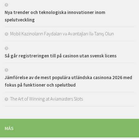
Nya trender och teknologiska innovationer inom
spelutveckling
Mobil Kazinoların Faydaları və Avantajları İlə Tanış Olun
Så går registreringen till på casinon utan svensk licens
Jämförelse av de mest populära utländska casinona 2026 med
fokus på funktioner och spelutbud
The Art of Winning at Aviamasters Slots
MÁS