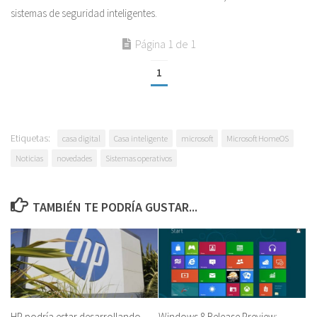
sistemas de seguridad inteligentes.
Página 1 de 1
1
Etiquetas:
casa digital
Casa inteligente
microsoft
Microsoft HomeOS
Noticias
novedades
Sistemas operativos
TAMBIÉN TE PODRÍA GUSTAR...
HP podría estar desarrollando
Windows 8 Release Preview: