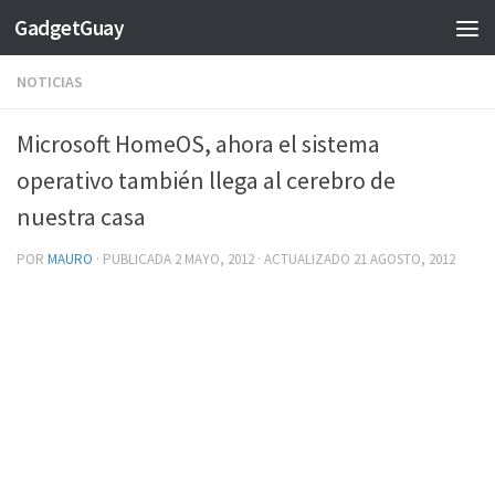
GadgetGuay
Saltar al contenido
NOTICIAS
Microsoft HomeOS, ahora el sistema
operativo también llega al cerebro de
nuestra casa
POR
MAURO
· PUBLICADA
2 MAYO, 2012
· ACTUALIZADO
21 AGOSTO, 2012