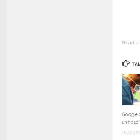
Etiquetas:
TAM
Google G
un hospi
19 AGOST