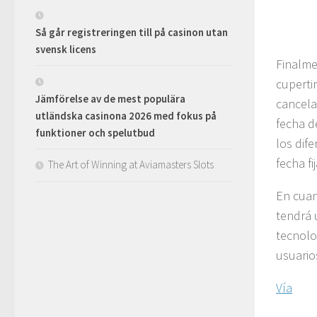
Så går registreringen till på casinon utan
svensk licens
Finalme
cuperti
Jämförelse av de mest populära
cancela
utländska casinona 2026 med fokus på
fecha 
funktioner och spelutbud
los dif
fecha f
The Art of Winning at Aviamasters Slots
En cuan
tendrá 
tecnolo
usuario
Vía