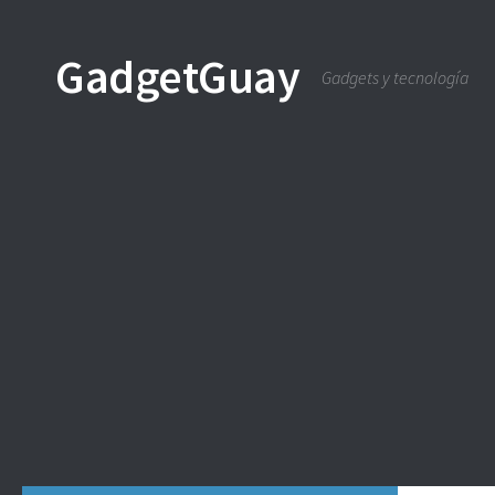
Saltar al contenido
GadgetGuay
Gadgets y tecnología