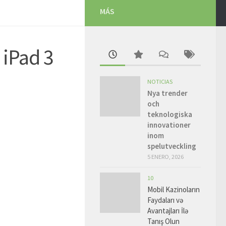
MÁS
 iPad 3
NOTICIAS
Nya trender
och
teknologiska
innovationer
inom
spelutveckling
5 ENERO, 2026
10
Mobil Kazinoların
Faydaları və
Avantajları İlə
Tanış Olun