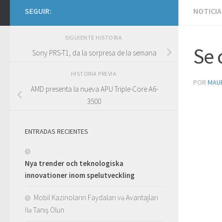
SEGUIR:
NOTICIA
SIGUIENTE HISTORIA
Se 
Sony PRS-T1, da la sorpresa de la semana
HISTORIA PREVIA
POR
MAU
AMD presenta la nueva APU Triple-Core A6-
3500
ENTRADAS RECIENTES
Nya trender och teknologiska
innovationer inom spelutveckling
Mobil Kazinoların Faydaları və Avantajları
İlə Tanış Olun