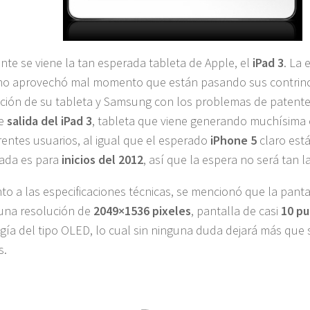
nte se viene la tan esperada tableta de Apple, el
iPad 3
. La
no aprovechó mal momento que están pasando sus contrinc
ción de su tableta y Samsung con los problemas de patentes
de
salida del iPad 3
, tableta que viene generando muchísima 
erentes usuarios, al igual que el esperado
iPhone 5
claro está.
ijada es para
inicios del 2012
, así que la espera no será tan l
to a las especificaciones técnicas, se mencionó que la panta
una resolución de
2049×1536 pixeles
, pantalla de casi
10 pu
gía del tipo OLED, lo cual sin ninguna duda dejará más que s
s.