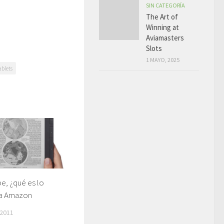
SIN CATEGORÍA
The Art of
Winning at
Aviamasters
Slots
1 MAYO, 2025
ablets
be, ¿qué es lo
ra Amazon
2011