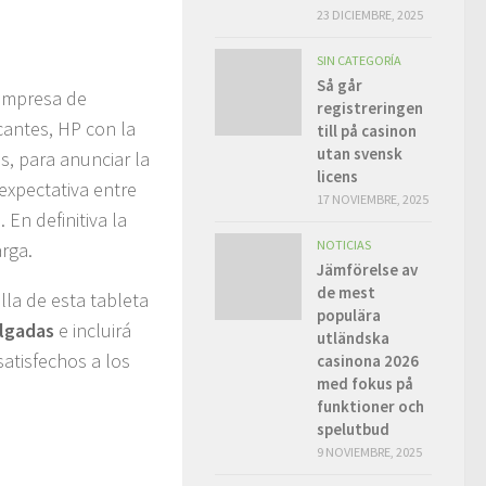
23 DICIEMBRE, 2025
SIN CATEGORÍA
Så går
 empresa de
registreringen
antes, HP con la
till på casinon
utan svensk
, para anunciar la
licens
expectativa entre
17 NOVIEMBRE, 2025
 En definitiva la
NOTICIAS
arga.
Jämförelse av
de mest
lla de esta tableta
populära
lgadas
e incluirá
utländska
atisfechos a los
casinona 2026
med fokus på
funktioner och
spelutbud
9 NOVIEMBRE, 2025