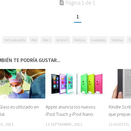
Página 1 de 1
1
Fecha de salida
iPad
iPad 3
iphone 5
Noticias
novedades
Tabletas
T
BIÉN TE PODRÍA GUSTAR...
lass es utilizado en
Apple anuncia los nuevos
Kindle Scri
tal
iPod Touch y iPod Nano
que prepa
O, 2013
13 SEPTIEMBRE, 2012
23 AGOSTO, 