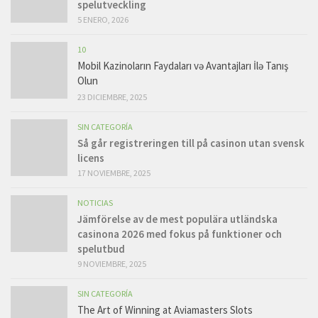
spelutveckling
5 ENERO, 2026
10
Mobil Kazinoların Faydaları və Avantajları İlə Tanış
Olun
23 DICIEMBRE, 2025
SIN CATEGORÍA
Så går registreringen till på casinon utan svensk
licens
17 NOVIEMBRE, 2025
NOTICIAS
Jämförelse av de mest populära utländska
casinona 2026 med fokus på funktioner och
spelutbud
9 NOVIEMBRE, 2025
SIN CATEGORÍA
The Art of Winning at Aviamasters Slots