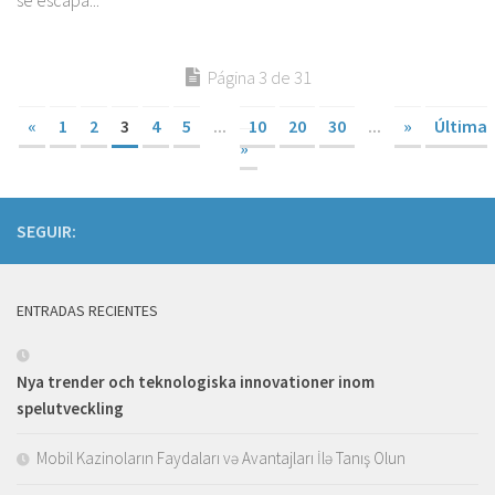
se escapa...
Página 3 de 31
«
1
2
3
4
5
...
10
20
30
...
»
Última
»
SEGUIR:
ENTRADAS RECIENTES
Nya trender och teknologiska innovationer inom
spelutveckling
Mobil Kazinoların Faydaları və Avantajları İlə Tanış Olun