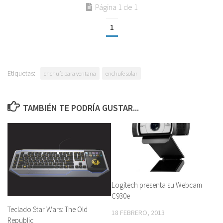
Página 1 de 1
1
Etiquetas:
enchufe para ventana
enchufe solar
TAMBIÉN TE PODRÍA GUSTAR...
Logitech presenta su Webcam
C930e
Teclado Star Wars: The Old
18 FEBRERO, 2013
Republic