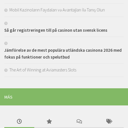
Mobil Kazinoların Faydaları və Avantajları İlə Tanış Olun
Så går registreringen till på casinon utan svensk licens
Jämförelse av de mest populära utländska casinona 2026 med
fokus på funktioner och spelutbud
The Art of Winning at Aviamasters Slots
MÁS