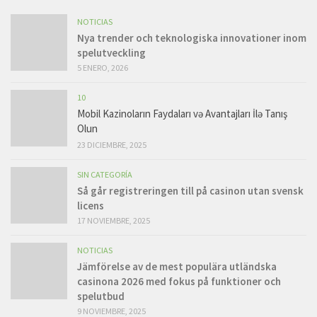
NOTICIAS
Nya trender och teknologiska innovationer inom
spelutveckling
5 ENERO, 2026
10
Mobil Kazinoların Faydaları və Avantajları İlə Tanış
Olun
23 DICIEMBRE, 2025
SIN CATEGORÍA
Så går registreringen till på casinon utan svensk
licens
17 NOVIEMBRE, 2025
NOTICIAS
Jämförelse av de mest populära utländska
casinona 2026 med fokus på funktioner och
spelutbud
9 NOVIEMBRE, 2025