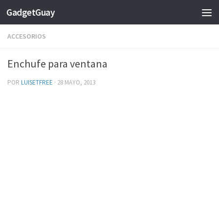
GadgetGuay
Saltar al contenido
ACCESORIOS
Enchufe para ventana
POR
LUISETFREE
·
28 MAYO, 2013