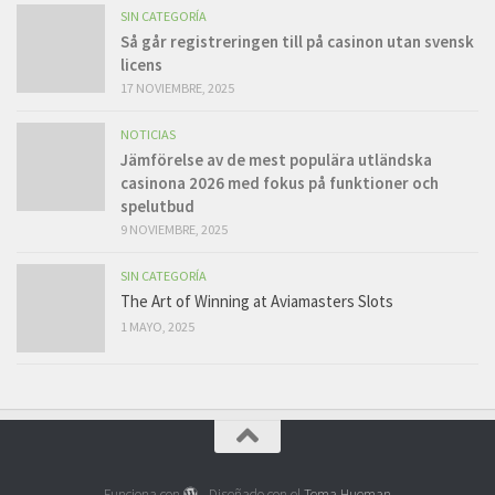
SIN CATEGORÍA
Så går registreringen till på casinon utan svensk
licens
17 NOVIEMBRE, 2025
NOTICIAS
Jämförelse av de mest populära utländska
casinona 2026 med fokus på funktioner och
spelutbud
9 NOVIEMBRE, 2025
SIN CATEGORÍA
The Art of Winning at Aviamasters Slots
1 MAYO, 2025
Funciona con
- Diseñado con el
Tema Hueman