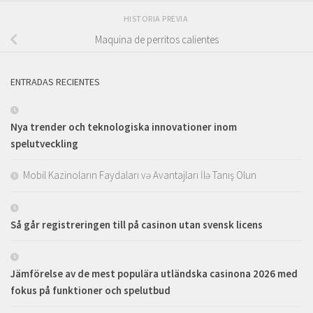
HISTORIA PREVIA
Maquina de perritos calientes
ENTRADAS RECIENTES
Nya trender och teknologiska innovationer inom
spelutveckling
Mobil Kazinoların Faydaları və Avantajları İlə Tanış Olun
Så går registreringen till på casinon utan svensk licens
Jämförelse av de mest populära utländska casinona 2026 med
fokus på funktioner och spelutbud