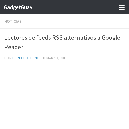
GadgetGuay
Saltar al contenido
NOTICIAS
Lectores de feeds RSS alternativos a Google
Reader
POR
DERECHOTECNO
·
31 MARZO, 2013