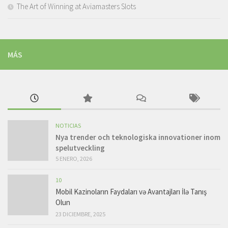
The Art of Winning at Aviamasters Slots
MÁS
NOTICIAS
Nya trender och teknologiska innovationer inom
spelutveckling
5 ENERO, 2026
10
Mobil Kazinoların Faydaları və Avantajları İlə Tanış
Olun
23 DICIEMBRE, 2025