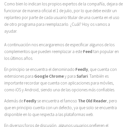
Como bien lo indican los propios expertos de la compañía, dejara de
funcionar de manera oficial el 1 de julio, por lo que debe existir un
replanteo por parte de cada usuario titular de una cuenta en el uso
de otro programa para reemplazarlo. ¿Cuál? Hoy os vamos a
ayudar.
A continuación nos encargaremos de especificar algunos de los
complementos que pueden reemplazar a este
Feed
tan popular en
los últimos años.
En principio se encuentra el denominado
Feedly
, que cuenta con
extensiones para
Google Chrome
y para
Safari
. También es
importante recordar que cuenta con aplicaciones para móviles,
como iOS y Android, siendo una de las opciones más confiables.
Además de
Feedly
se encuentra el famoso
The Old Reader
, pero
que en principio cuenta con un defecto, ya que solo se encuentra
disponible en lo que respecta a las plataformas web.
En diversos foros de discusión, algunos usuarios prefieren el