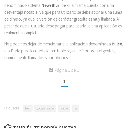
denominado sistema
NewsBlur
, pero la misma cuenta con una
desventaja notable, ya que para utilizarlo se debe abonar una suma
de dinero, ya que la versión de carácter gratuita es muy limitada. A
pesar de que el usuario debe pagar para usarla, dicha aplicación es
realmente completa.
No podemos dejar de mencionar a la aplicación denominada
Pulse
,
diseñada para leer noticias en tablets y en teléfonos inteligentes,
comúnmente llamados smartphones.
Página 1 de 1
1
Etiquetas:
feed
google reader
reader
rss
TAMBIÉN TE PODRÍA GUSTAR...