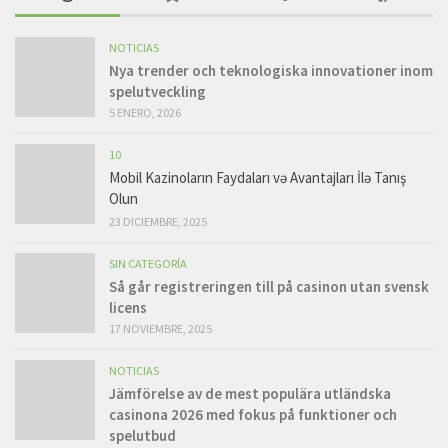
NOTICIAS
Nya trender och teknologiska innovationer inom
spelutveckling
5 ENERO, 2026
10
Mobil Kazinoların Faydaları və Avantajları İlə Tanış
Olun
23 DICIEMBRE, 2025
SIN CATEGORÍA
Så går registreringen till på casinon utan svensk
licens
17 NOVIEMBRE, 2025
NOTICIAS
Jämförelse av de mest populära utländska
casinona 2026 med fokus på funktioner och
spelutbud