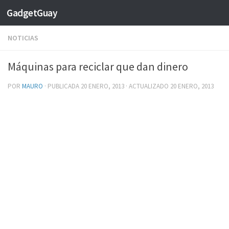
GadgetGuay
Saltar al contenido
NOTICIAS
Máquinas para reciclar que dan dinero
POR
MAURO
· PUBLICADA
20 ENERO, 2013
· ACTUALIZADO
20 ENERO, 2013