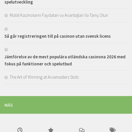
spelutveckling
Mobil Kazinoların Faydaları və Avantajları İlə Tanış Olun
Så går registreringen till på casinon utan svensk licens
Jämförelse av de mest populära utländska casinona 2026 med
fokus på funktioner och spelutbud
The Art of Winning at Aviamasters Slots
MÁS