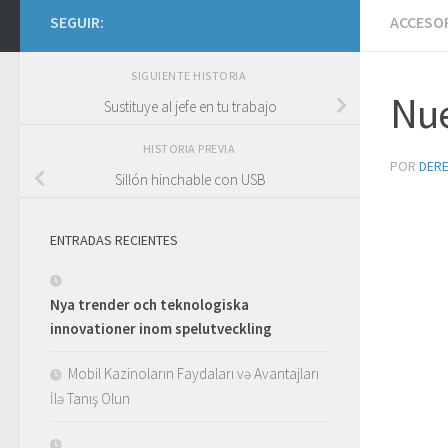
SEGUIR:
ACCESO
SIGUIENTE HISTORIA
Nue
Sustituye al jefe en tu trabajo
HISTORIA PREVIA
POR
DER
Sillón hinchable con USB
ENTRADAS RECIENTES
Nya trender och teknologiska
innovationer inom spelutveckling
Mobil Kazinoların Faydaları və Avantajları
İlə Tanış Olun