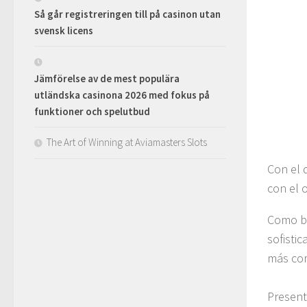
Så går registreringen till på casinon utan
svensk licens
Jämförelse av de mest populära
utländska casinona 2026 med fokus på
funktioner och spelutbud
The Art of Winning at Aviamasters Slots
Con el 
con el 
Como bi
sofisti
más com
Present