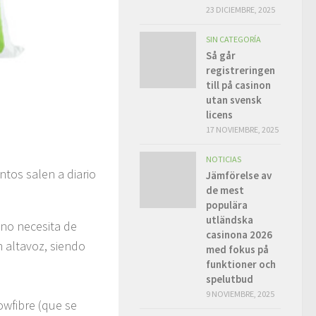
23 DICIEMBRE, 2025
SIN CATEGORÍA
Så går
registreringen
till på casinon
utan svensk
licens
17 NOVIEMBRE, 2025
NOTICIAS
tos salen a diario
Jämförelse av
de mest
populära
utländska
 no necesita de
casinona 2026
n altavoz, siendo
med fokus på
funktioner och
spelutbud
9 NOVIEMBRE, 2025
wfibre (que se