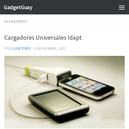
GadgetGuay
Saltar al contenido
ACCESORIOS
Cargadores Universales Idapt
POR
LUISETFREE
·
12 NOVIEMBRE, 2012