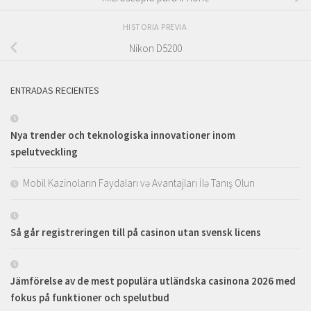
HISTORIA PREVIA
Nikon D5200
ENTRADAS RECIENTES
Nya trender och teknologiska innovationer inom
spelutveckling
Mobil Kazinoların Faydaları və Avantajları İlə Tanış Olun
Så går registreringen till på casinon utan svensk licens
Jämförelse av de mest populära utländska casinona 2026 med
fokus på funktioner och spelutbud