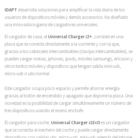
IDAPT
desarrolla soluciones para simplificar la vida diaria de los
usuarios de dispositivos móviles y demás accesorios. Ha diseñado
una innovadora gama de cargadores universales.
El cargador de casa, el
Universal Charger i2+
,consiste en una
placa que se conecta directamente a la corriente y con la que,
gracias a los cabezales intercambiables (clavijas intercambiables), se
pueden cargar nokias, iphones, ipods, móviles samsungs, ericsson y
otros tantos móviles y dispositivos que tengan salida mini-usb,
micro-usb o ubs normal.
Este cargador ocupa poco espacio y permite ahorrar energía
gracias al botón de encendido y apagado que dispone la placa. Una
novedad es la posibilidad de cargar simultáneamente un número de
tres dispositivos usando el mismo enchufe.
El cargador para coche,
Universal Charger i1EcO
es un cargador
que se conecta al mechero del coche y puede cargar directamente
dispositivos con salidas ubs, micro-usb, mini-usb además del Iphone,