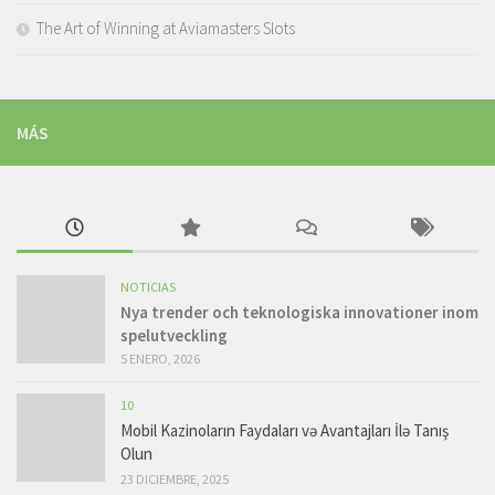
The Art of Winning at Aviamasters Slots
MÁS
NOTICIAS
Nya trender och teknologiska innovationer inom
spelutveckling
5 ENERO, 2026
10
Mobil Kazinoların Faydaları və Avantajları İlə Tanış
Olun
23 DICIEMBRE, 2025