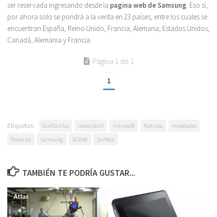
ser reservada ingresando desde la
pagina web de Samsung
. Eso sí,
por ahora solo se pondrá a la venta en 23 países, entre los cuales se
encuentran España, Reino Unido, Francia, Alemana, Estados Unidos,
Canadá, Alemania y Francia.
Página 1 de 1
1
Etiquetas:
Gorilla Glas
mesa táctil
microsoft
Noticias
novedades
Preventa
Samsung
SUR40
Surface
TAMBIÉN TE PODRÍA GUSTAR...