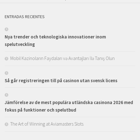
ENTRADAS RECIENTES
Nya trender och teknologiska innovationer inom
spelutveckling
Mobil Kazinoların Faydaları və Avantajları İlə Tanış Olun
Så går registreringen till på casinon utan svensk licens
Jämförelse av de mest populära utländska casinona 2026 med
fokus på funktioner och spelutbud
The Art of Winning at Aviamasters Slots