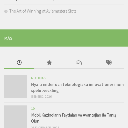
The Art of Winning at Aviamasters Slots
MÁS
NOTICIAS
Nya trender och teknologiska innovationer inom
spelutveckling
5 ENERO, 2026
10
Mobil Kazinoların Faydaları və Avantajları İlə Tanış
Olun
23 DICIEMBRE, 2025