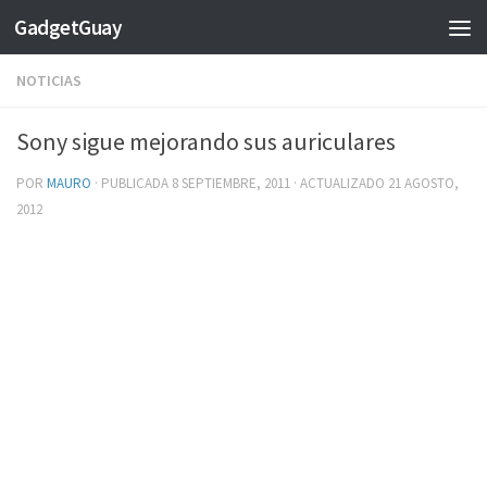
GadgetGuay
Saltar al contenido
NOTICIAS
Sony sigue mejorando sus auriculares
POR
MAURO
· PUBLICADA
8 SEPTIEMBRE, 2011
· ACTUALIZADO
21 AGOSTO,
2012